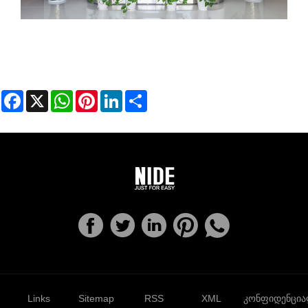
Facebook
X
WhatsApp
Pinterest
LinkedIn
Share
Links
Sitemap
RSS
XML
კონფიდენცი