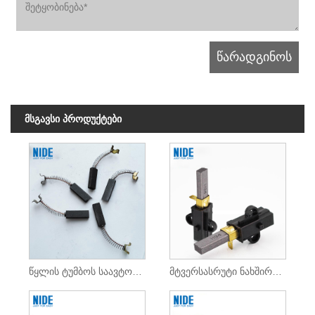
მსგავსი პროდუქტები
წყლის ტუმბოს საავტომობილო ნახშირბადის ფუნჯი DC ძრავისთვის
მტვერსასრუტი ნახშირბადის ფუნჯი DC ძრავისთვის